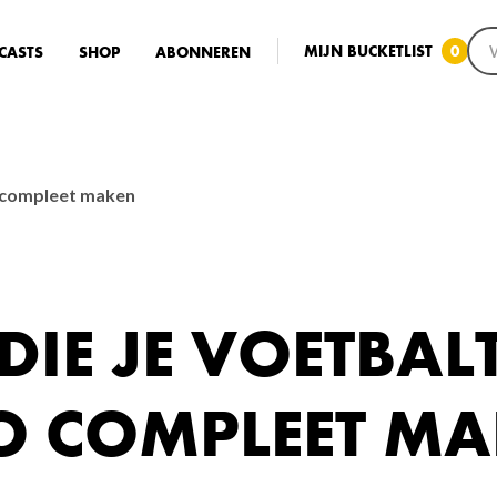
MIJN BUCKETLIST
0
CASTS
SHOP
ABONNEREN
o compleet maken
DIE JE VOETBAL
O COMPLEET M