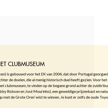
HET CLUBMUSEUM
ken) is gebouwd voor het EK van 2004, dat door Portugal georgan
r de doelen, die al menig historisch duel heeft gezien. Voor het 
het clubmuseum, te vinden op de begane grond achter de zuidtribun
obby Robson en José Mourinho), een geweldige prijzenkast en natuu
p met de Grote Oren’ wist te winnen. Je kunt er zelfs de oude Toy