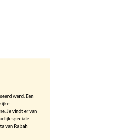
iseerd werd. Een
rijke
e. Je vindt er van
rlijk speciale
ota van Rabah