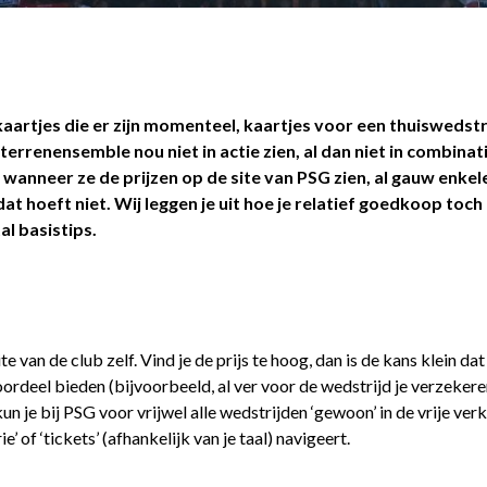
aartjes die er zijn momenteel, kaartjes voor een thuiswedstri
errenensemble nou niet in actie zien, al dan niet in combina
f wanneer ze de prijzen op de site van PSG zien, al gauw enke
t hoeft niet. Wij leggen je uit hoe je relatief goedkoop toch
l basistips.
 van de club zelf. Vind je de prijs te hoog, dan is de kans klein da
rdeel bieden (bijvoorbeeld, al ver voor de wedstrijd je verzekeren
 kun je bij PSG voor vrijwel alle wedstrijden ‘gewoon’ in de vrije ve
’ of ‘tickets’ (afhankelijk van je taal) navigeert.