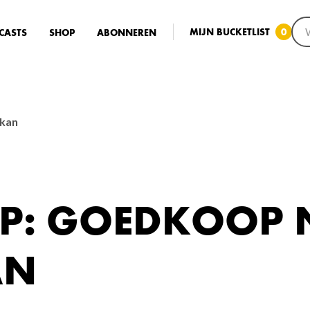
MIJN BUCKETLIST
0
CASTS
SHOP
ABONNEREN
 kan
IP: GOEDKOOP
AN