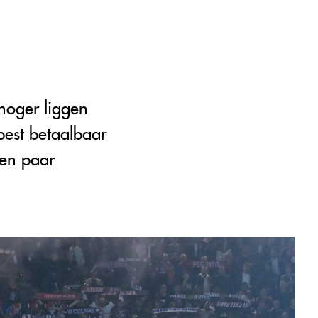
hoger liggen
best betaalbaar
een paar