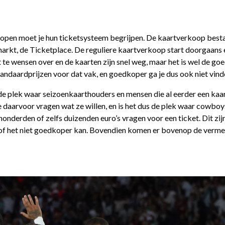
kopen moet je hun ticketsysteem begrijpen. De kaartverkoop besta
arkt, de Ticketplace. De reguliere kaartverkoop start doorgaans
te wensen over en de kaarten zijn snel weg, maar het is wel de g
 standaardprijzen voor dat vak, en goedkoper ga je dus ook niet vind
s de plek waar seizoenkaarthouders en mensen die al eerder een ka
 daarvoor vragen wat ze willen, en is het dus de plek waar cowboy
honderden of zelfs duizenden euro’s vragen voor een ticket. Dit zij
sof het niet goedkoper kan. Bovendien komen er bovenop de verme