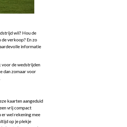
edstrijd wil? Hou de
in de verkoop? En zo
waardevolle informatie
ek voor de wedstrijden
 je dan zomaar voor
.
 deze kaarten aangeduid
 een vrij compact
ou er wel rekening mee
tijd op je plekje