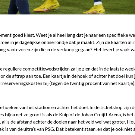
oment goed kiest. Weet je al heel lang dat je naar een specifieke w
ee in je dagelijkse online rondje dat je maakt. Zijn de kaarten al 
lang vantevoren zijn die in de verkoop gegaan? Het levert je vaak 
 de reguliere competitiewedstrijden zal je zien dat in de laatste we
r de aftrap aan toe. Een kaartje in de hoek of achter het doel kun
l reserveringskosten bij (tegen de twintig procent van het kaartje)
 hoeken van het stadion en achter het doel. In de ticketshop zijn
s bijna net zo groot is als de Kuip of de Johan Cruijff Arena, is het
d, al is de afstand achter de doelen naar het veld wel wat groter. H
 is van de ultra’s van PSG. Dat betekent staan, en dat je ook niet al