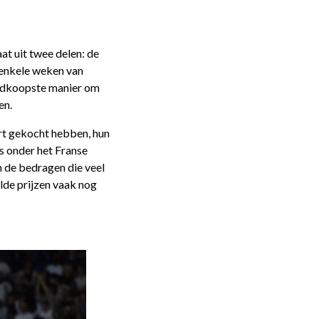
at uit twee delen: de
 enkele weken van
oedkoopste manier om
en.
art gekocht hebben, hun
s onder het Franse
n de bedragen die veel
lde prijzen vaak nog