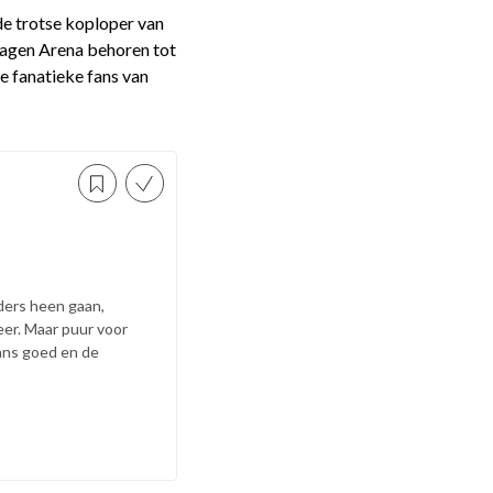
de trotse koploper van
wagen Arena behoren tot
de fanatieke fans van
ders heen gaan,
er. Maar puur voor
aans goed en de