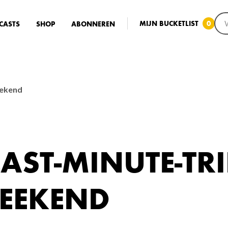
MIJN BUCKETLIST
0
CASTS
SHOP
ABONNEREN
eekend
LAST-MINUTE-TR
EEKEND