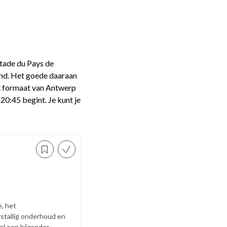
Stade du Pays de
eind. Het goede daaraan
et formaat van Antwerp
20:45 begint. Je kunt je
ë, het
stallig onderhoud en
el een bijzonder