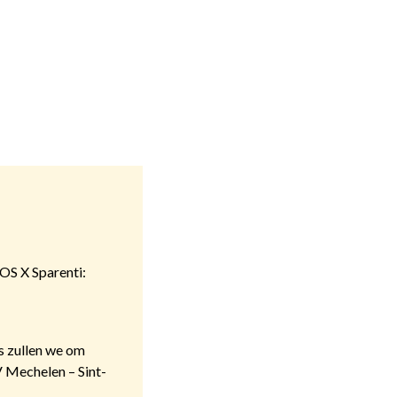
TOS X Sparenti:
s zullen we om
 Mechelen – Sint-