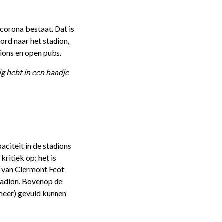
 corona bestaat. Dat is
ord naar het stadion,
dions en open pubs.
ig hebt in een handje
aciteit in de stadions
ritiek op: het is
d van Clermont Foot
stadion. Bovenop de
 meer) gevuld kunnen