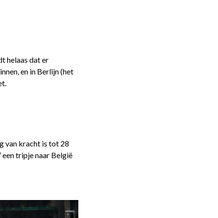
t helaas dat er
nen, en in Berlijn (het
t.
g van kracht is tot 28
 een tripje naar België