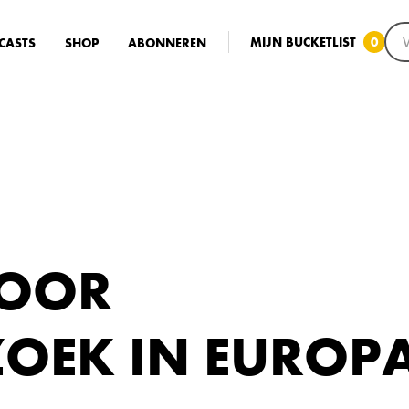
MIJN BUCKETLIST
0
CASTS
SHOP
ABONNEREN
VOOR
OEK IN EUROP