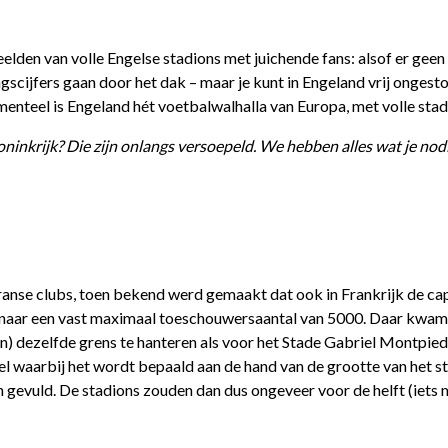
elden van volle Engelse stadions met juichende fans: alsof er geen
gscijfers gaan door het dak – maar je kunt in Engeland vrij ongesto
omenteel is Engeland hét voetbalwalhalla van Europa, met volle sta
ninkrijk? Die zijn onlangs versoepeld. We hebben alles wat je nod
ranse clubs, toen bekend werd gemaakt dat ook in Frankrijk de cap
 naar een vast maximaal toeschouwersaantal van 5000. Daar kwam k
n) dezelfde grens te hanteren als voor het Stade Gabriel Montpie
el waarbij het wordt bepaald aan de hand van de grootte van het 
gevuld. De stadions zouden dan dus ongeveer voor de helft (iets