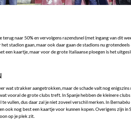
 terug naar 50% en vervolgens razendsnel (met ingang van dit w
r het stadion gaan, maar ook daar gaan de stadions nu grotendeels d
 een kaartje, maar voor de grote Italiaanse ploegen is het uitgesl
N
 weer wat strakker aangetrokken, maar de schade valt nog enigszin
at vooral de grote clubs treft. In Spanje hebben de kleinere club
te vullen, dus daar zal je niet zoveel verschil merken. In Bernabé
ijden ook nog best een kaartje voor kunnen kopen. Overigens zijn i
on op je plek zit.