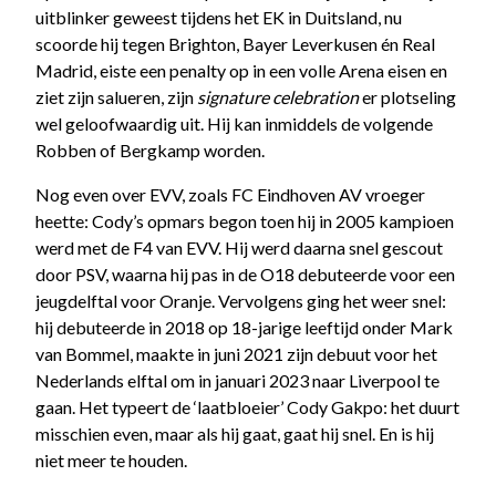
uitblinker geweest tijdens het EK in Duitsland, nu
scoorde hij tegen Brighton, Bayer Leverkusen én Real
Madrid, eiste een penalty op in een volle Arena eisen en
ziet zijn salueren, zijn
signature celebration
er plotseling
wel geloofwaardig uit. Hij kan inmiddels de volgende
Robben of Bergkamp worden.
Nog even over EVV, zoals FC Eindhoven AV vroeger
heette: Cody’s opmars begon toen hij in 2005 kampioen
werd met de F4 van EVV. Hij werd daarna snel gescout
door PSV, waarna hij pas in de O18 debuteerde voor een
jeugdelftal voor Oranje. Vervolgens ging het weer snel:
hij debuteerde in 2018 op 18-jarige leeftijd onder Mark
van Bommel, maakte in juni 2021 zijn debuut voor het
Nederlands elftal om in januari 2023 naar Liverpool te
gaan. Het typeert de ‘laatbloeier’ Cody Gakpo: het duurt
misschien even, maar als hij gaat, gaat hij snel. En is hij
niet meer te houden.