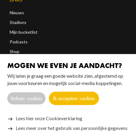
Nieuws
Stadions
Mijn bucketlist
Podcasts
Shop
Abonneren
MOGEN WE EVEN JE AANDACHT?
Wij laten je graag een goede website zien, afgestemd op
FOLLOW US!
jouw voorkeuren en mogelijk social-media koppelingen.
Beheer cookies
Ik accepteer cookies
Lees hier onze Cookieverklaring
Lees meer over het gebruik van persoonlijke gegevens
Copyright © 2026 SANTOS