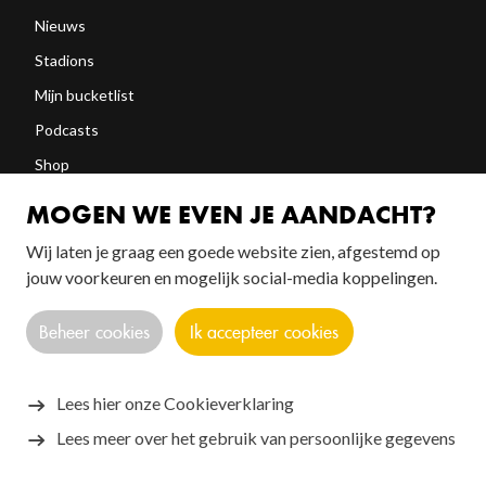
Nieuws
Stadions
Mijn bucketlist
Podcasts
Shop
Abonneren
MOGEN WE EVEN JE AANDACHT?
Wij laten je graag een goede website zien, afgestemd op
jouw voorkeuren en mogelijk social-media koppelingen.
FOLLOW US!
Beheer cookies
Ik accepteer cookies
Lees hier onze Cookieverklaring
Lees meer over het gebruik van persoonlijke gegevens
Copyright © 2026 SANTOS