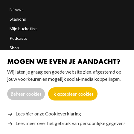
Nieuws
Stadions
Mijn bucketlist
Podcasts
Shop
Abonneren
MOGEN WE EVEN JE AANDACHT?
Wij laten je graag een goede website zien, afgestemd op
FOLLOW US!
jouw voorkeuren en mogelijk social-media koppelingen.
Beheer cookies
Ik accepteer cookies
Lees hier onze Cookieverklaring
Lees meer over het gebruik van persoonlijke gegevens
Copyright © 2026 SANTOS