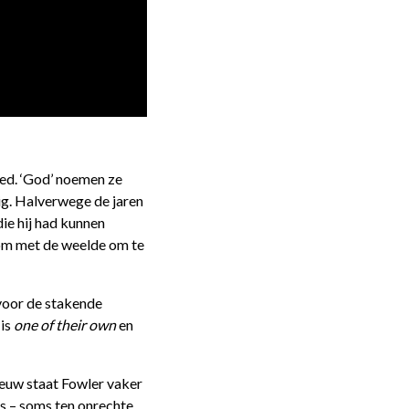
goed. ‘God’ noemen ze
uig. Halverwege de jaren
die hij had kunnen
e om met de weelde om te
 voor de stakende
 is
one of their own
en
eeuw staat Fowler vaker
us – soms ten onrechte.