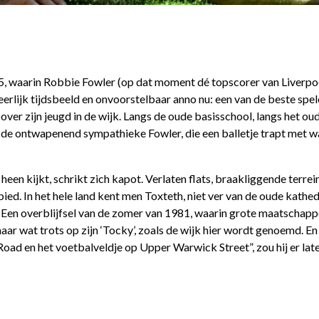
5, waarin Robbie Fowler (op dat moment dé topscorer van Liverp
erlijk tijdsbeeld en onvoorstelbaar anno nu: een van de beste spel
er zijn jeugd in de wijk. Langs de oude basisschool, langs het oud
r de ontwapenend sympathieke Fowler, die een balletje trapt met w
n kijkt, schrikt zich kapot. Verlaten flats, braakliggende terrein
ed. In het hele land kent men Toxteth, niet ver van de oude kathed
. Een overblijfsel van de zomer van 1981, waarin grote maatschapp
ar wat trots op zijn ‘Tocky’, zoals de wijk hier wordt genoemd. En
 Road en het voetbalveldje op Upper Warwick Street”, zou hij er lat