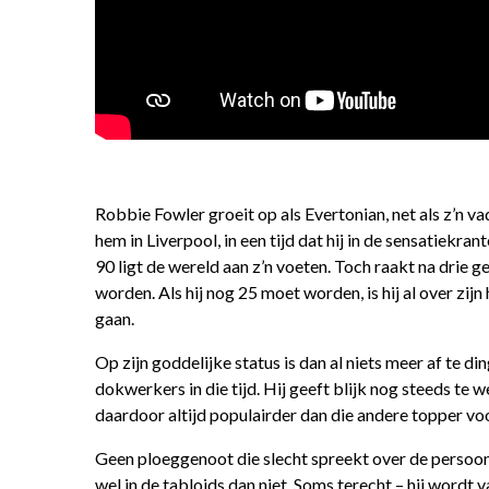
Robbie Fowler groeit op als Evertonian, net als z’n vad
hem in Liverpool, in een tijd dat hij in de sensatiek
90 ligt de wereld aan z’n voeten. Toch raakt na drie g
worden. Als hij nog 25 moet worden, is hij al over z
gaan.
Op zijn goddelijke status is dan al niets meer af te d
dokwerkers in die tijd. Hij geeft blijk nog steeds te
daardoor altijd populairder dan die andere topper vo
Geen ploeggenoot die slecht spreekt over de persoon
wel in de tabloids dan niet. Soms terecht – hij wordt