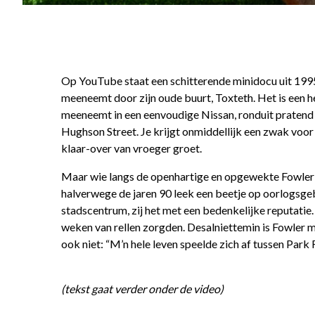
Op YouTube staat een schitterende minidocu uit 199
meeneemt door zijn oude buurt, Toxteth. Het is een he
meeneemt in een eenvoudige Nissan, ronduit pratend ov
Hughson Street. Je krijgt onmiddellijk een zwak voo
klaar-over van vroeger groet.
Maar wie langs de openhartige en opgewekte Fowler hee
halverwege de jaren 90 leek een beetje op oorlogsgebi
stadscentrum, zij het met een bedenkelijke reputatie
weken van rellen zorgden. Desalniettemin is Fowler ma
ook niet: “M’n hele leven speelde zich af tussen Park
(tekst gaat verder onder de video)