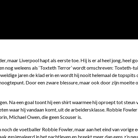
er, maar Liverpool hapt als eerste toe. Hij is er al heel jong, heel 
ranten nog weleens als ‘Toxteth Terror’ wordt omschreven: Toxteth-t
eweldige jaren de klad erin en wordt hij nooit helemaal de topspits 
ijn hoogtepunt. Door een zware blessure, maar ook door zijn moeit
ingen. Na een goal toont hij een shirt waarmee hij oproept tot steun
 weten waar hij vandaan komt, uit de arbeidersklasse. Robbie Fowler
orin, Michael Owen, die geen Scouser is.
 noch de voetballer Robbie Fowler, maar aan het eind van vorige 
 vaak gesignaleerd in het nachtleven en breekt meer dan eens z’n ne