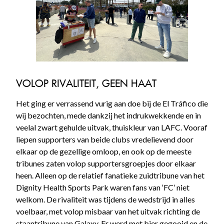
VOLOP RIVALITEIT, GEEN HAAT
Het ging er verrassend vurig aan doe bij de El Tráfico die
wij bezochten, mede dankzij het indrukwekkende en in
veelal zwart gehulde uitvak, thuiskleur van LAFC. Vooraf
liepen supporters van beide clubs vredelievend door
elkaar op de gezellige omloop, en ook op de meeste
tribunes zaten volop supportersgroepjes door elkaar
heen. Alleen op de relatief fanatieke zuidtribune van het
Dignity Health Sports Park waren fans van ‘FC’ niet
welkom. De rivaliteit was tijdens de wedstrijd in alles
voelbaar, met volop misbaar van het uitvak richting de
staantribune van Galaxy. Er werd met bier gegooid en de