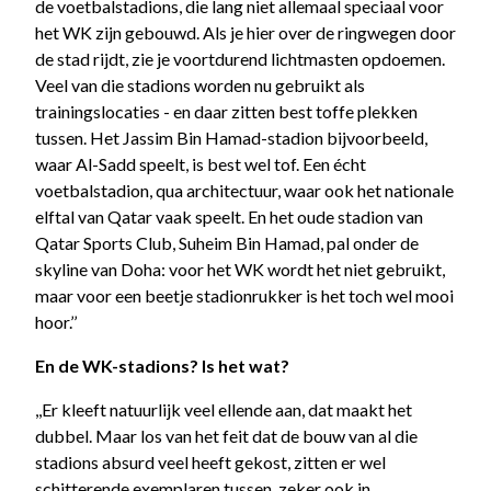
de voetbalstadions, die lang niet allemaal speciaal voor
het WK zijn gebouwd. Als je hier over de ringwegen door
de stad rijdt, zie je voortdurend lichtmasten opdoemen.
Veel van die stadions worden nu gebruikt als
trainingslocaties - en daar zitten best toffe plekken
tussen. Het Jassim Bin Hamad-stadion bijvoorbeeld,
waar Al-Sadd speelt, is best wel tof. Een écht
voetbalstadion, qua architectuur, waar ook het nationale
elftal van Qatar vaak speelt. En het oude stadion van
Qatar Sports Club, Suheim Bin Hamad, pal onder de
skyline van Doha: voor het WK wordt het niet gebruikt,
maar voor een beetje stadionrukker is het toch wel mooi
hoor.’’
En de WK-stadions? Is het wat?
,,Er kleeft natuurlijk veel ellende aan, dat maakt het
dubbel. Maar los van het feit dat de bouw van al die
stadions absurd veel heeft gekost, zitten er wel
schitterende exemplaren tussen, zeker ook in