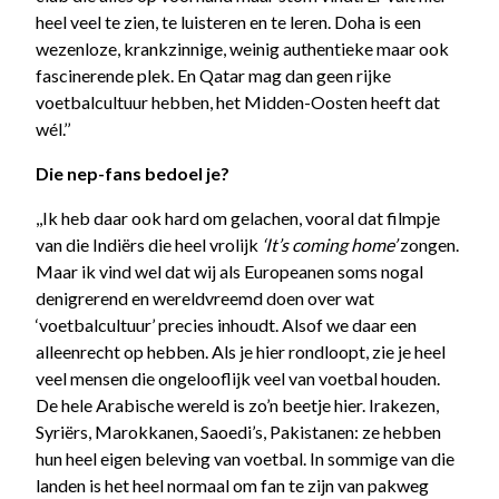
heel veel te zien, te luisteren en te leren. Doha is een
wezenloze, krankzinnige, weinig authentieke maar ook
fascinerende plek. En Qatar mag dan geen rijke
voetbalcultuur hebben, het Midden-Oosten heeft dat
wél.’’
Die nep-fans bedoel je?
,,Ik heb daar ook hard om gelachen, vooral dat filmpje
van die Indiërs die heel vrolijk
‘It’s coming home’
zongen.
Maar ik vind wel dat wij als Europeanen soms nogal
denigrerend en wereldvreemd doen over wat
‘voetbalcultuur’ precies inhoudt. Alsof we daar een
alleenrecht op hebben. Als je hier rondloopt, zie je heel
veel mensen die ongelooflijk veel van voetbal houden.
De hele Arabische wereld is zo’n beetje hier. Irakezen,
Syriërs, Marokkanen, Saoedi’s, Pakistanen: ze hebben
hun heel eigen beleving van voetbal. In sommige van die
landen is het heel normaal om fan te zijn van pakweg