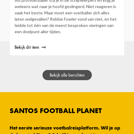
Als profvoetballer sta je in de schijnwerpers en krijg je
weleens wat naar je hoofd geslingerd. Niet reageren is
vaak het beste. Maar moet een voetballer zich alles
laten welgevallen? Robbie Fowler vond van niet, en het
leidde tot één van de meest besproken vieringen van
een doelpunt aller tijden.
Bekijk dit item
Bekijk alle berichten
SANTOS FOOTBALL PLANET
Het eerste serieuze voetbalreisplatform. Wil je op