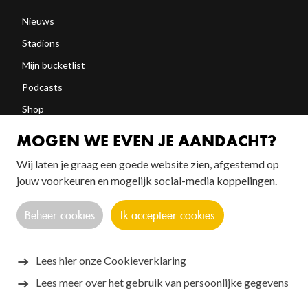
Nieuws
Stadions
Mijn bucketlist
Podcasts
Shop
Abonneren
MOGEN WE EVEN JE AANDACHT?
Wij laten je graag een goede website zien, afgestemd op
FOLLOW US!
jouw voorkeuren en mogelijk social-media koppelingen.
Beheer cookies
Ik accepteer cookies
Lees hier onze Cookieverklaring
Lees meer over het gebruik van persoonlijke gegevens
Copyright © 2026 SANTOS