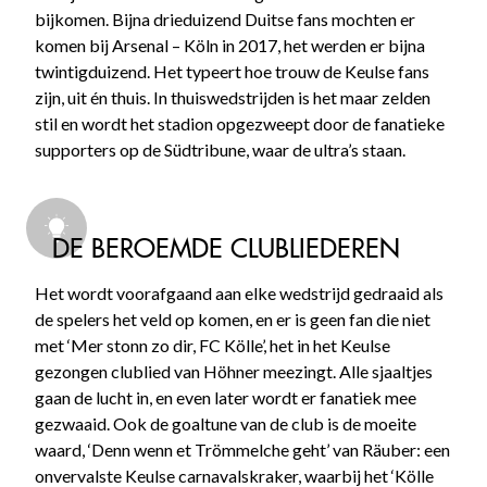
bijkomen. Bijna drieduizend Duitse fans mochten er
komen bij Arsenal – Köln in 2017, het werden er bijna
twintigduizend. Het typeert hoe trouw de Keulse fans
zijn, uit én thuis. In thuiswedstrijden is het maar zelden
stil en wordt het stadion opgezweept door de fanatieke
supporters op de Südtribune, waar de ultra’s staan.
DE BEROEMDE CLUBLIEDEREN
Het wordt voorafgaand aan elke wedstrijd gedraaid als
de spelers het veld op komen, en er is geen fan die niet
met ‘Mer stonn zo dir, FC Kölle’, het in het Keulse
gezongen clublied van Höhner meezingt. Alle sjaaltjes
gaan de lucht in, en even later wordt er fanatiek mee
gezwaaid. Ook de goaltune van de club is de moeite
waard, ‘Denn wenn et Trömmelche geht’ van Räuber: een
onvervalste Keulse carnavalskraker, waarbij het ‘Kölle