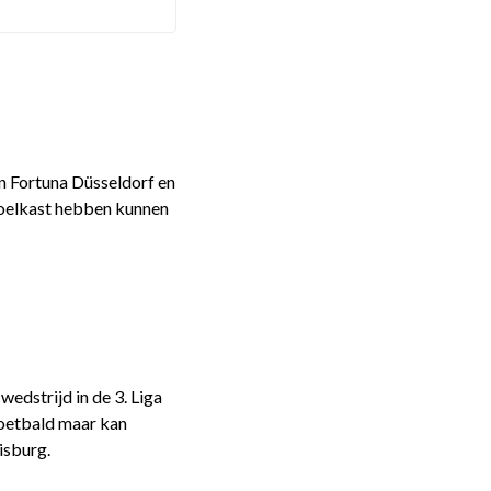
n Fortuna Düsseldorf en
 koelkast hebben kunnen
dstrijd in de 3. Liga
voetbald maar kan
isburg.