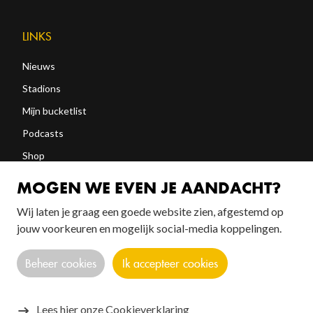
LINKS
Nieuws
Stadions
Mijn bucketlist
Podcasts
Shop
Abonneren
MOGEN WE EVEN JE AANDACHT?
Wij laten je graag een goede website zien, afgestemd op
FOLLOW US!
jouw voorkeuren en mogelijk social-media koppelingen.
Beheer cookies
Ik accepteer cookies
Lees hier onze Cookieverklaring