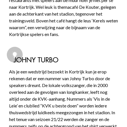
restaurants met spelers aan de muur hoef je niet per se
naar Kortrijk. Wel leuk is themacafé De Kouter, gelegen
aan de achterkant van het stadion, tegenover het
trainingsveld. Boven het café hangt de leus ‘Kerels weten
waarom”, een verwijzing naar de bijnaam van de
Kortrijkse spelers en fans.
JOHNY TURBO
Als je een wedstrijd bezoekt in Kortrijk kun je erop
rekenen dat er een nummer van Johny Turbo door de
speakers dreunt. De lokale volkszanger, die in 2000
overleed aan de gevolgen van longkanker, leeft nog
altijd onder de KVK-aanhang. Nummers als ‘Vis in de
Leie’ en clublied “KVK u beste doen” worden iedere
thuiswedstrijd luidkeels meegezongen in het stadion. In
het tenue van seizoen 21/22 werden de zanger en de
nummers zelfs op de achtergrond van het shirt verwerkt.