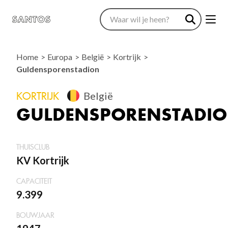
Home
Europa
België
Kortrijk
Guldensporenstadion
KORTRIJK
België
GULDENSPORENSTADI
THUISCLUB
KV Kortrijk
CAPACITEIT
9.399
BOUWJAAR