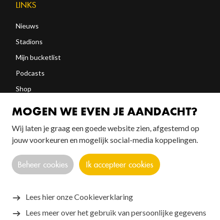
LINKS
Nieuws
Stadions
Mijn bucketlist
Podcasts
Shop
Abonneren
MOGEN WE EVEN JE AANDACHT?
Wij laten je graag een goede website zien, afgestemd op
FOLLOW US!
jouw voorkeuren en mogelijk social-media koppelingen.
Beheer cookies
Ik accepteer cookies
Lees hier onze Cookieverklaring
Lees meer over het gebruik van persoonlijke gegevens
Copyright © 2026 SANTOS