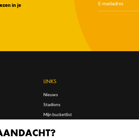
ezen in je
LINKS
Nieuws
Stadions
Mijn bucketlist
Podcasts
 AANDACHT?
Shop