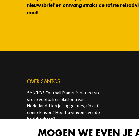
nieuwsbrief en ontvang straks de tofste reisadvi
mail!
OVER SANTOS
SANTOS Football Planet is het eerste
grote voetbalreisplatform van
Nederland. Heb je suggesties, tips of
opmerkingen? Heeft u vragen over de
beeldrechten?
MOGEN WE EVEN JE
Contact ons via onze socials of via
redactie@santosonline.nl
.