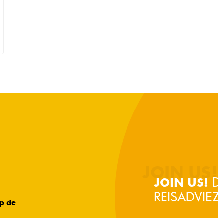
D
JOIN US!
REISADVIEZ
op de