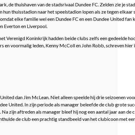
rk, de thuishaven van de stadsrivaal Dundee FC. Zelden zie je stad
an hun thuisstadion naar het speelstadion lopen als ze tegen elkaar sp
d omdat elke familie wel een Dundee FC en een Dundee United fan k
n Everton en Liverpool.
in het Verenigd Koninkrijk hadden beide clubs zelfs een gedeelde 
rs en voormalig leden, Kenny McColl en John Robb, schreven hier 
nited dan Jim McLean. Niet alleen speelde hij drie seizoenen voor 
e United. In zijn periode als manager beleefde de club grote su
. Na zijn aftreden als manager bleef hij nog een aantal jaar aan de
 onthulde de club een prachtig standbeeld van het clubicoon met een