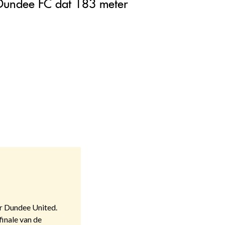
 Dundee FC dat 183 meter
ar Dundee United.
finale van de