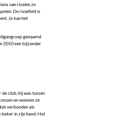
ions van rivalen zo
elen. De rivaliteit is
ent. Je kan het
hooligangroep genaamd
in 2010 een bijzonder
de club, hij was tussen
ccessen en wonnen ze
 club verbonden als
 beker in zijn hand. Het