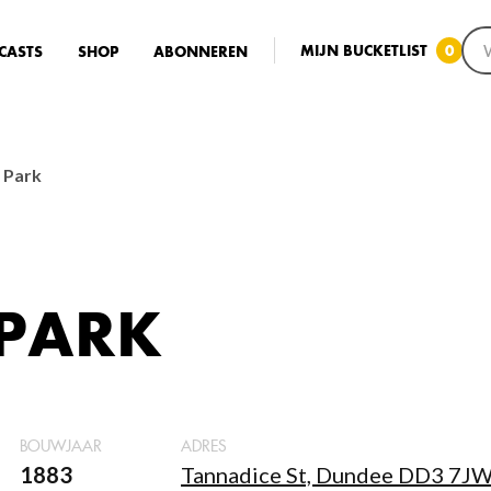
MIJN BUCKETLIST
0
CASTS
SHOP
ABONNEREN
 Park
 PARK
BOUWJAAR
ADRES
1883
Tannadice St, Dundee DD3 7JW,