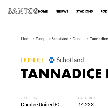
HOME
NIEUWS
STADIONS
POD
Home
Europa
Schotland
Dundee
Tannadice
Schotland
DUNDEE
TANNADICE
THUISCLUB
CAPACITEIT
Dundee United FC
14.223