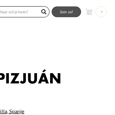
Join us!
PIZJUÁN
illa, Spanje