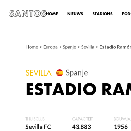
HOME
NIEUWS
STADIONS
POD
Home
Europa
Spanje
Sevilla
Estadio Ramón
Spanje
SEVILLA
ESTADIO R
THUISCLUB
CAPACITEIT
BOUWJA
Sevilla FC
43.883
1956