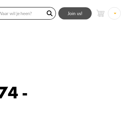
Join us!
4 -