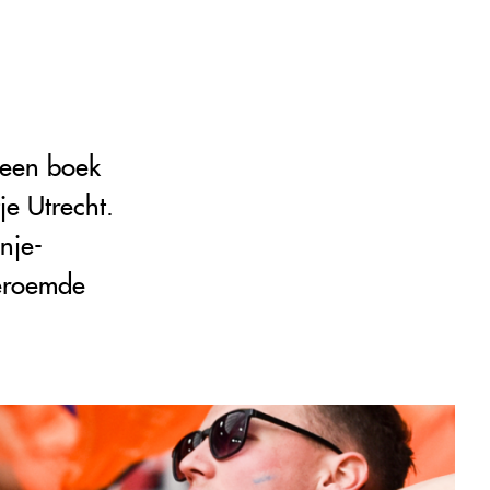
 een boek
je Utrecht.
nje-
beroemde