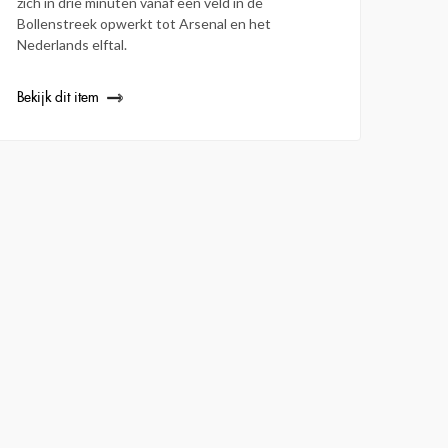
zich in drie minuten vanaf een veld in de
Bollenstreek opwerkt tot Arsenal en het
Nederlands elftal.
Bekijk dit item