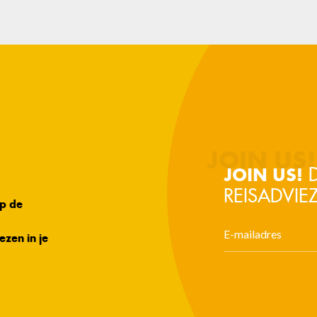
D
JOIN US!
REISADVIEZ
op de
ezen in je