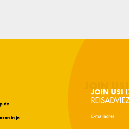
D
JOIN US!
REISADVIEZ
op de
ezen in je