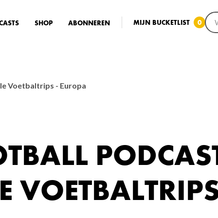
MIJN BUCKETLIST
0
CASTS
SHOP
ABONNEREN
e Voetbaltrips - Europa
TBALL PODCAST
 VOETBALTRIPS