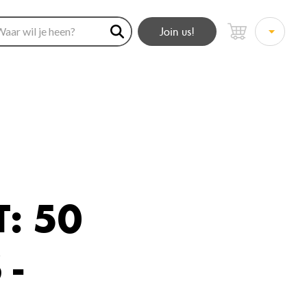
Join us!
: 50
 -