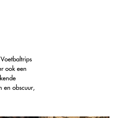
oetbaltrips
er ook een
ekende
n en obscuur,