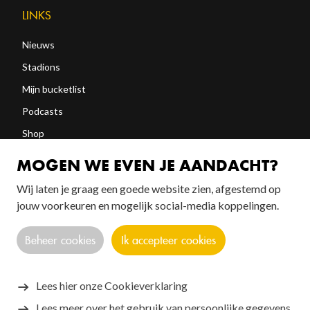
LINKS
Nieuws
Stadions
Mijn bucketlist
Podcasts
Shop
Abonneren
MOGEN WE EVEN JE AANDACHT?
Wij laten je graag een goede website zien, afgestemd op
FOLLOW US!
jouw voorkeuren en mogelijk social-media koppelingen.
Beheer cookies
Ik accepteer cookies
Lees hier onze Cookieverklaring
Lees meer over het gebruik van persoonlijke gegevens