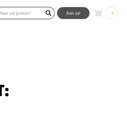
Join us!
: