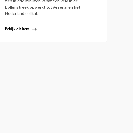
zich in drie minuten vanaf een veld in de
Bollenstreek opwerkt tot Arsenal en het
Nederlands elftal.
Bekijk dit item