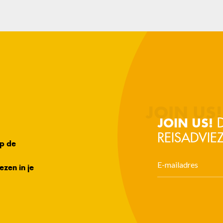
D
JOIN US!
REISADVIEZ
op de
ezen in je