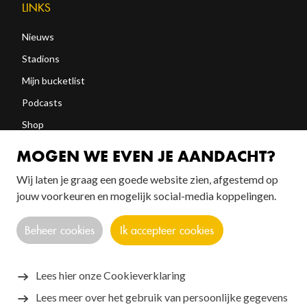
LINKS
Nieuws
Stadions
Mijn bucketlist
Podcasts
Shop
Abonneren
MOGEN WE EVEN JE AANDACHT?
Wij laten je graag een goede website zien, afgestemd op
FOLLOW US!
jouw voorkeuren en mogelijk social-media koppelingen.
Beheer cookies
Ik accepteer cookies
Lees hier onze Cookieverklaring
Lees meer over het gebruik van persoonlijke gegevens
Copyright © 2026 SANTOS