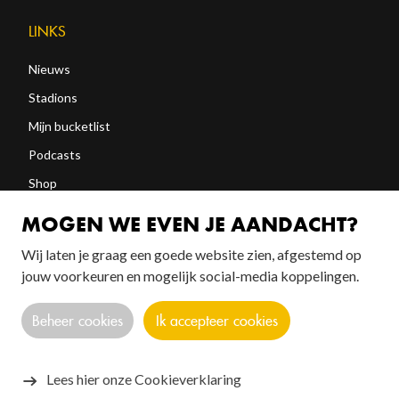
LINKS
Nieuws
Stadions
Mijn bucketlist
Podcasts
Shop
Abonneren
MOGEN WE EVEN JE AANDACHT?
Wij laten je graag een goede website zien, afgestemd op
FOLLOW US!
jouw voorkeuren en mogelijk social-media koppelingen.
Beheer cookies
Ik accepteer cookies
Lees hier onze Cookieverklaring