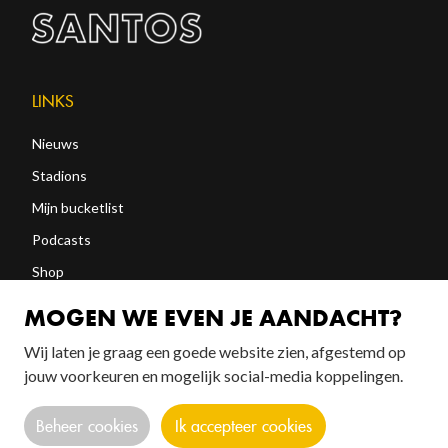
LINKS
Nieuws
Stadions
Mijn bucketlist
Podcasts
Shop
Abonneren
MOGEN WE EVEN JE AANDACHT?
Wij laten je graag een goede website zien, afgestemd op
FOLLOW US!
jouw voorkeuren en mogelijk social-media koppelingen.
Beheer cookies
Ik accepteer cookies