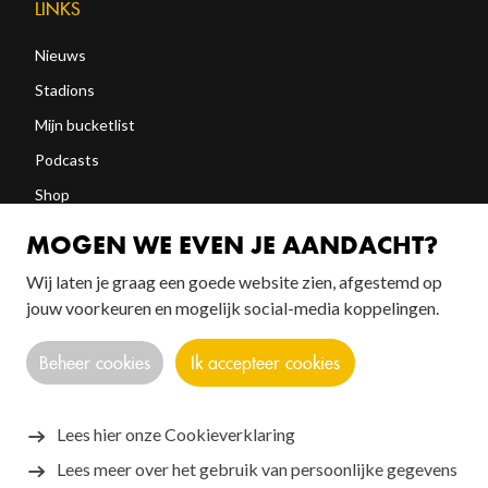
LINKS
Nieuws
Stadions
Mijn bucketlist
Podcasts
Shop
Abonneren
MOGEN WE EVEN JE AANDACHT?
Wij laten je graag een goede website zien, afgestemd op
jouw voorkeuren en mogelijk social-media koppelingen.
FOLLOW US!
Beheer cookies
Ik accepteer cookies
Lees hier onze Cookieverklaring
Lees meer over het gebruik van persoonlijke gegevens
Copyright © 2026 SANTOS