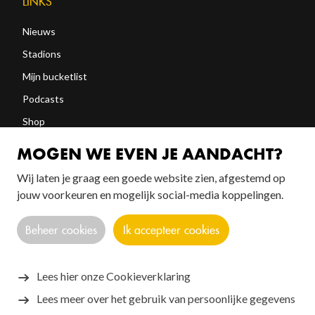
LINKS
Nieuws
Stadions
Mijn bucketlist
Podcasts
Shop
Abonneren
MOGEN WE EVEN JE AANDACHT?
Wij laten je graag een goede website zien, afgestemd op
FOLLOW US!
jouw voorkeuren en mogelijk social-media koppelingen.
Beheer cookies
Ik accepteer cookies
Lees hier onze Cookieverklaring
Lees meer over het gebruik van persoonlijke gegevens
Copyright © 2026 SANTOS