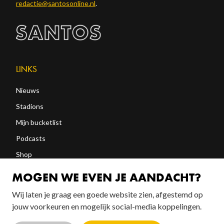
redactie@santosonline.nl
.
LINKS
Nieuws
Stadions
Mijn bucketlist
Podcasts
Shop
Abonneren
MOGEN WE EVEN JE AANDACHT?
Wij laten je graag een goede website zien, afgestemd op
jouw voorkeuren en mogelijk social-media koppelingen.
FOLLOW US!