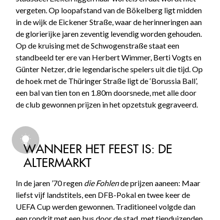
vergeten. Op loopafstand van de Bökelberg ligt midden
in de wijk de Eickener Straße, waar de herinneringen aan
de glorierijke jaren zeventig levendig worden gehouden.
Op de kruising met de Schwogenstraße staat een
standbeeld ter ere van Herbert Wimmer, Berti Vogts en
Günter Netzer, drie legendarische spelers uit die tijd. Op
de hoek met de Thüringer Straße ligt de ‘Borussia Ball’,
een bal van tien ton en 1.80m doorsnede, met alle door
de club gewonnen prijzen in het opzetstuk gegraveerd.
WANNEER HET FEEST IS: DE
ALTERMARKT
In de jaren ’70 regen
die Fohlen
de prijzen aaneen: Maar
liefst vijf landstitels, een DFB-Pokal en twee keer de
UEFA Cup werden gewonnen. Traditioneel volgde dan
een rondrit met een bus door de stad, met tienduizenden