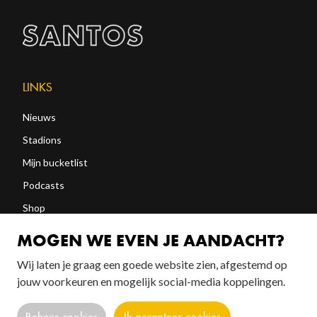
LINKS
Nieuws
Stadions
Mijn bucketlist
Podcasts
Shop
Abonneren
MOGEN WE EVEN JE AANDACHT?
Wij laten je graag een goede website zien, afgestemd op
jouw voorkeuren en mogelijk social-media koppelingen.
FOLLOW US!