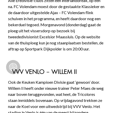
Alle Eredivisie-clubs zitten een interlandbreak, op één
na. FC Volendam moest door de gestaakte Klassieker en
de daardoor uitgestelde Ajax – FC Volendam flink
schuiven in het programma, en heeft daardoor nog een
bekerduel tegoed. Morgenavond (donderdag) gaat de
ploeg uit het vissersdorp op bezoek bij
tweededivisionist Excelsior Maassluis. Op de website
van de thuisploeg kun je nog staanplaatsen bestellen, de
aftrap op Sportpark Dijkpolder is om 20:00 uur.
VVV VENLO – WILLEM II
Ook de Keuken Kampioen Divisie gaat ‘gewoon’ door.
Willem II heeft onder nieuwe trainer Peter Maes de weg
naar boven teruggevonden, wat heet, de Tricolores
staan inmiddels bovenaan. Op vrijdagavond trekken ze
naar de Koel voor een uitwedstrijd bij VVV Venlo. Het
stadion in Venlo is één van de meest bijzondere