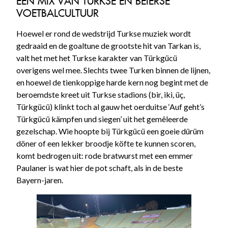
EEN MIX VAN TURKSE EN BEIERSE
VOETBALCULTUUR
Hoewel er rond de wedstrijd Turkse muziek wordt
gedraaid en de goaltune de grootste hit van Tarkan is,
valt het met het Turkse karakter van Türkgücü
overigens wel mee. Slechts twee Turken binnen de lijnen,
en hoewel de tienkoppige harde kern nog begint met de
beroemdste kreet uit Turkse stadions (bir, iki, üç,
Türkgücü) klinkt toch al gauw het oerduitse ‘Auf geht’s
Türkgücü kämpfen und siegen’ uit het gemêleerde
gezelschap. Wie hoopte bij Türkgücü een goeie dürüm
döner of een lekker broodje köfte te kunnen scoren,
komt bedrogen uit: rode bratwurst met een emmer
Paulaner is wat hier de pot schaft, als in de beste
Bayern-jaren.