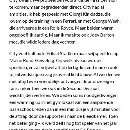
te komen, maar degradeerden direct. City had al
ambities, ik heb gespeeld met Giorgi Kinkladze, die
kwam op de training in een Ferrari, en met George Weah,
die arriveerde in een Rolls Royce. Maar beiden waren
ongelooflijk aardig. Maar ik maakte ook Joey Barton
mee, die wilde iedere dag vechten.
City voetbalt nu in Etihad Stadium maar wij speelden op
Maine Road. Geweldig. Op welk niveau we ook
speelden, er zat vrijwel altijd dertigduizend man en ook
bij uitwedstrijden zag je overal lichtblauw. Al werden we
niet altijd even vriendelijk ontvangen door onze eigen
fans, zeker toen we ook in de Second Division
wedstrijden verloren. We deden soms noodgedwongen
een warming up in het gymlokaal van een aanpalende
basisschool, reden dan in een minibusje vijf minuten voor
de aftrap door de supporters naar de kleedkamer. Toen
het beter ging –ik werd zelfs nog tot speler van het jaar
verkozen en sta dus in een rijtje met De Bruyne,