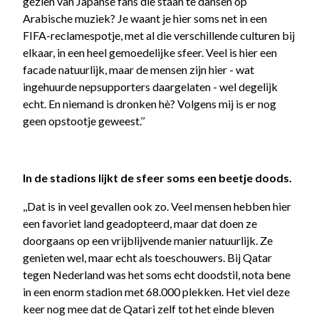
gezien van Japanse fans die staan te dansen op
Arabische muziek? Je waant je hier soms net in een
FIFA-reclamespotje, met al die verschillende culturen bij
elkaar, in een heel gemoedelijke sfeer. Veel is hier een
facade natuurlijk, maar de mensen zijn hier - wat
ingehuurde nepsupporters daargelaten - wel degelijk
echt. En niemand is dronken hè? Volgens mij is er nog
geen opstootje geweest.’’
In de stadions lijkt de sfeer soms een beetje doods.
,,Dat is in veel gevallen ook zo. Veel mensen hebben hier
een favoriet land geadopteerd, maar dat doen ze
doorgaans op een vrijblijvende manier natuurlijk. Ze
genieten wel, maar echt als toeschouwers. Bij Qatar
tegen Nederland was het soms echt doodstil, nota bene
in een enorm stadion met 68.000 plekken. Het viel deze
keer nog mee dat de Qatari zelf tot het einde bleven