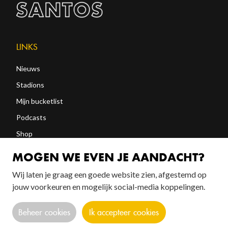
LINKS
Nieuws
Stadions
Mijn bucketlist
Podcasts
Shop
Abonneren
MOGEN WE EVEN JE AANDACHT?
Wij laten je graag een goede website zien, afgestemd op
FOLLOW US!
jouw voorkeuren en mogelijk social-media koppelingen.
Beheer cookies
Ik accepteer cookies