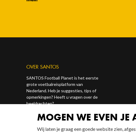
OVER SANTOS
SANTOS Football Planet is het eerste
grote voetbalreisplatform van
Nederland. Heb je suggesties, tips of
opmerkingen? Heeft u vragen over de
beeldrechten?
MOGEN WE EVEN JE
Contact ons via onze socials of via
redactie@santosonline.nl
.
Wij laten je graag een goede website zien, afg