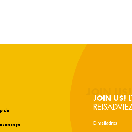
D
JOIN US!
REISADVIEZ
op de
ezen in je