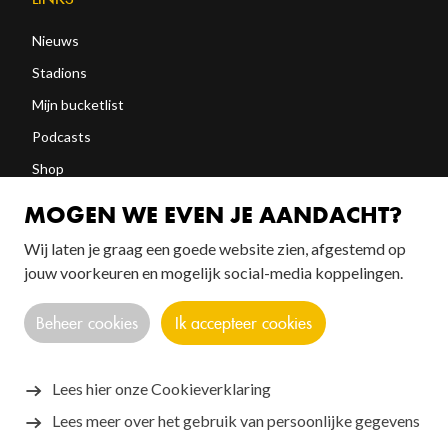
Nieuws
Stadions
Mijn bucketlist
Podcasts
Shop
Abonneren
MOGEN WE EVEN JE AANDACHT?
Wij laten je graag een goede website zien, afgestemd op
jouw voorkeuren en mogelijk social-media koppelingen.
FOLLOW US!
Beheer cookies
Ik accepteer cookies
Lees hier onze Cookieverklaring
Lees meer over het gebruik van persoonlijke gegevens
Copyright © 2026 SANTOS