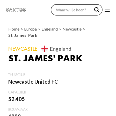
Home
Europa
Engeland
Newcastle
St. James' Park
NEWCASTLE
Engeland
ST. JAMES' PARK
THUISCLUB
Newcastle United FC
CAPACITEIT
52.405
BOUWJAAR