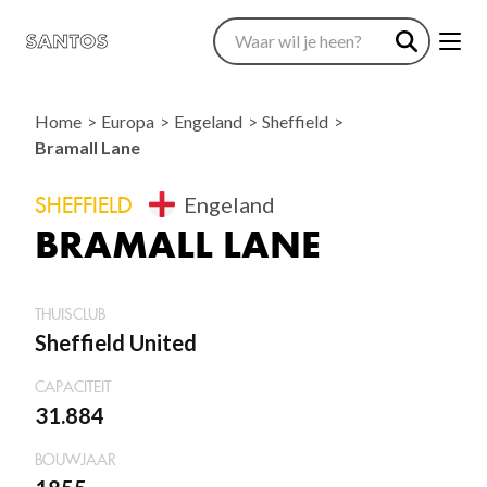
Home
Europa
Engeland
Sheffield
Bramall Lane
SHEFFIELD
Engeland
BRAMALL LANE
THUISCLUB
Sheffield United
CAPACITEIT
31.884
BOUWJAAR