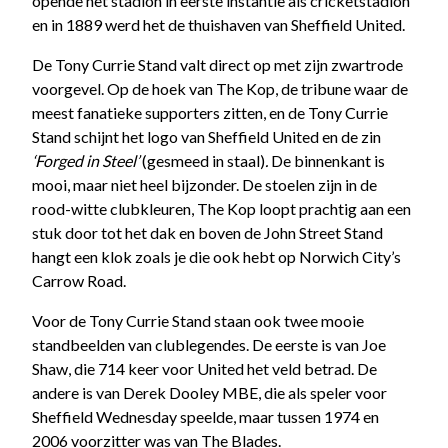
opende het stadion in eerste instantie als cricketstadion
en in 1889 werd het de thuishaven van Sheffield United.
De Tony Currie Stand valt direct op met zijn zwartrode
voorgevel. Op de hoek van The Kop, de tribune waar de
meest fanatieke supporters zitten, en de Tony Currie
Stand schijnt het logo van Sheffield United en de zin
‘Forged in Steel’
(gesmeed in staal)
.
De binnenkant is
mooi, maar niet heel bijzonder. De stoelen zijn in de
rood-witte clubkleuren, The Kop loopt prachtig aan een
stuk door tot het dak en boven de John Street Stand
hangt een klok zoals je die ook hebt op Norwich City’s
Carrow Road.
Voor de Tony Currie Stand staan ook twee mooie
standbeelden van clublegendes. De eerste is van Joe
Shaw, die 714 keer voor United het veld betrad. De
andere is van Derek Dooley MBE, die als speler voor
Sheffield Wednesday speelde, maar tussen 1974 en
2006 voorzitter was van The Blades.