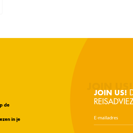
D
JOIN US!
REISADVIEZ
op de
ezen in je