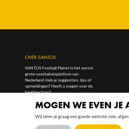
OVER SANTOS
SANTOS Football Planet is het eerste
grote voetbalreisplatform van
Nederland. Heb je suggesties, tips of
opmerkingen? Heeft u vragen over de
beeldrechten?
MOGEN WE EVEN JE
Contact ons via onze socials of via
redactie@santosonline.nl
.
Wij laten je graag een goede website zien, afg