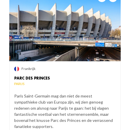
Angers
Brest
Metz
Lorient
Clermont-Ferrand
Troyes
Saint-Denis
Le Havre
Frankrijk
PARC DES PRINCES
PARIJS
Paris Saint-Germain mag dan niet de meest
sympathieke club van Europa zijn, wij zien genoeg
redenen om alsnog naar Parijs te gaan: het bij vlagen
fantastische voetbal van het sterrenensemble, maar
bovenal het knusse Parc des Princes en de verrassend
fanatieke supporters.