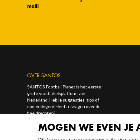
mail!
OVER SANTOS
SANTOS Football Planet is het eerste
grote voetbalreisplatform van
Nederland. Heb je suggesties, tips of
opmerkingen? Heeft u vragen over de
beeldrechten?
MOGEN WE EVEN JE
Contact ons via onze socials of via
redactie@santosonline.nl
.
Wij laten je graag een goede website zien, afg