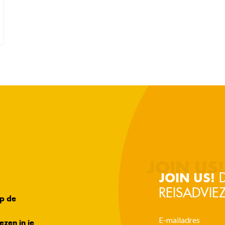
D
JOIN US!
REISADVIEZ
op de
ezen in je