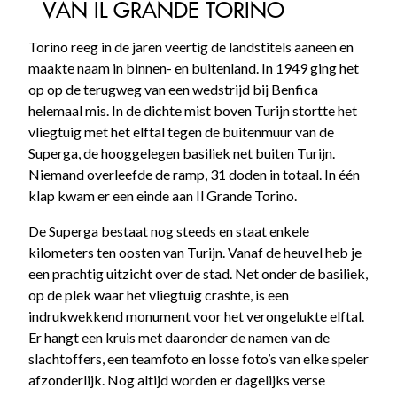
VAN IL GRANDE TORINO
Torino reeg in de jaren veertig de landstitels aaneen en
maakte naam in binnen- en buitenland. In 1949 ging het
op op de terugweg van een wedstrijd bij Benfica
helemaal mis. In de dichte mist boven Turijn stortte het
vliegtuig met het elftal tegen de buitenmuur van de
Superga, de hooggelegen basiliek net buiten Turijn.
Niemand overleefde de ramp, 31 doden in totaal. In één
klap kwam er een einde aan Il Grande Torino.
De Superga bestaat nog steeds en staat enkele
kilometers ten oosten van Turijn. Vanaf de heuvel heb je
een prachtig uitzicht over de stad. Net onder de basiliek,
op de plek waar het vliegtuig crashte, is een
indrukwekkend monument voor het verongelukte elftal.
Er hangt een kruis met daaronder de namen van de
slachtoffers, een teamfoto en losse foto’s van elke speler
afzonderlijk. Nog altijd worden er dagelijks verse