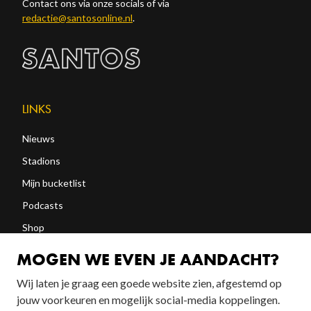
Contact ons via onze socials of via
redactie@santosonline.nl
.
LINKS
Nieuws
Stadions
Mijn bucketlist
Podcasts
Shop
Abonneren
MOGEN WE EVEN JE AANDACHT?
Wij laten je graag een goede website zien, afgestemd op
jouw voorkeuren en mogelijk social-media koppelingen.
FOLLOW US!