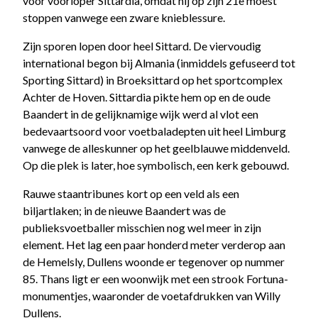
voor voorloper Sittardia, omdat hij op zijn 21e moest
stoppen vanwege een zware knieblessure.
Zijn sporen lopen door heel Sittard. De viervoudig
international begon bij Almania (inmiddels gefuseerd tot
Sporting Sittard) in Broeksittard op het sportcomplex
Achter de Hoven. Sittardia pikte hem op en de oude
Baandert in de gelijknamige wijk werd al vlot een
bedevaartsoord voor voetbaladepten uit heel Limburg
vanwege de alleskunner op het geelblauwe middenveld.
Op die plek is later, hoe symbolisch, een kerk gebouwd.
Rauwe staantribunes kort op een veld als een
biljartlaken; in de nieuwe Baandert was de
publieksvoetballer misschien nog wel meer in zijn
element. Het lag een paar honderd meter verderop aan
de Hemelsly, Dullens woonde er tegenover op nummer
85. Thans ligt er een woonwijk met een strook Fortuna-
monumentjes, waaronder de voetafdrukken van Willy
Dullens.