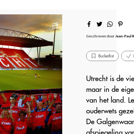
Geschreven door
Jean-Paul 
Bucketlist
Utrecht is de vi
maar in de eige
van het land. L
ouderwets gezel
De Galgenwaard
afspiegeling va