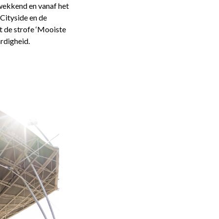
kwekkend en vanaf het
 Cityside en de
t de strofe ‘Mooiste
rdigheid.