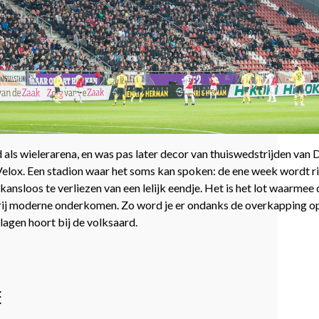
s wielerarena, en was pas later decor van thuiswedstrijden van 
 Velox. Een stadion waar het soms kan spoken: de ene week wordt ri
nsloos te verliezen van een lelijk eendje. Het is het lot waarmee 
 vrij moderne onderkomen. Zo word je er ondanks de overkapping o
klagen hoort bij de volksaard.
E