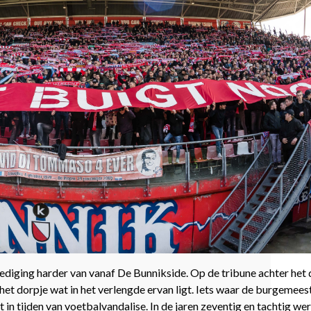
diging harder van vanaf De Bunnikside. Op de tribune achter het 
het dorpje wat in het verlengde ervan ligt. Iets waar de burgemees
t in tijden van voetbalvandalise. In de jaren zeventig en tachtig w