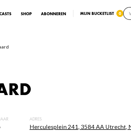
MIJN BUCKETLIST
0
CASTS
SHOP
ABONNEREN
aard
ARD
JAAR
ADRES
6
Herculesplein 241, 3584 AA Utrecht,