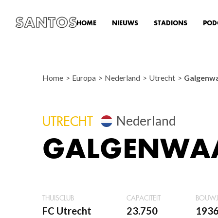
HOME
NIEUWS
STADIONS
POD
Home
Europa
Nederland
Utrecht
Galgenw
Nederland
UTRECHT
GALGENWA
THUISCLUB
CAPACITEIT
BOUW
FC Utrecht
23.750
193