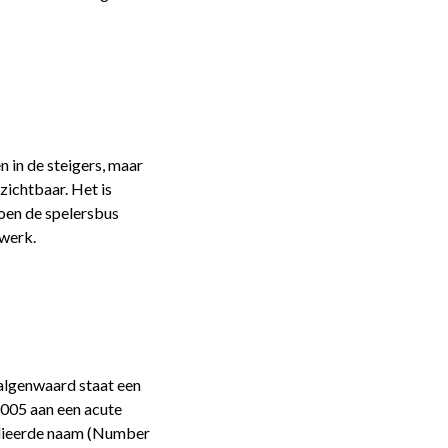
n in de steigers, maar
zichtbaar. Het is
Toen de spelersbus
rwerk.
algenwaard staat een
2005 aan een acute
elieerde naam (Number