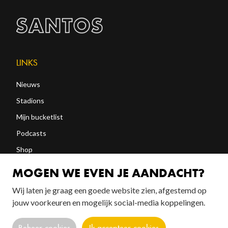
LINKS
Nieuws
Stadions
Mijn bucketlist
Podcasts
Shop
Abonneren
MOGEN WE EVEN JE AANDACHT?
Wij laten je graag een goede website zien, afgestemd op
jouw voorkeuren en mogelijk social-media koppelingen.
FOLLOW US!