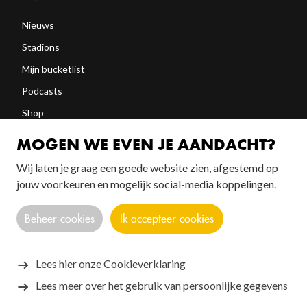
Nieuws
Stadions
Mijn bucketlist
Podcasts
Shop
Abonneren
MOGEN WE EVEN JE AANDACHT?
Wij laten je graag een goede website zien, afgestemd op
FOLLOW US!
jouw voorkeuren en mogelijk social-media koppelingen.
Beheer cookies
Ik accepteer cookies
Lees hier onze Cookieverklaring
Lees meer over het gebruik van persoonlijke gegevens
Copyright © 2026 SANTOS