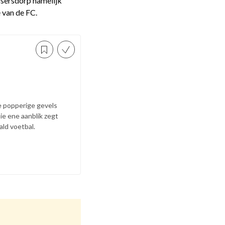
ssersdorp namelijk
e van de FC.
de popperige gevels
Die ene aanblik zegt
ald voetbal.