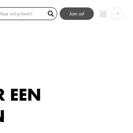
Join us!
R EEN
N