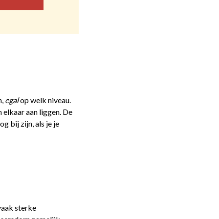
h,
egal
op welk niveau.
 elkaar aan liggen. De
bij zijn, als je je
vaak sterke