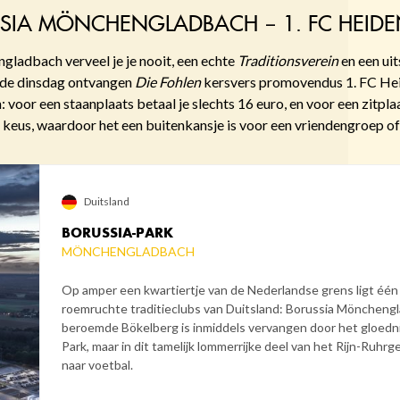
SSIA MÖNCHENGLADBACH – 1. FC HEID
gladbach verveel je je nooit, een echte
Traditionsverein
en een ui
ande dinsdag ontvangen
Die Fohlen
kersvers promovendus 1. FC Hei
: voor een staanplaats betaal je slechts 16 euro, en voor een zitpl
keus, waardoor het een buitenkansje is voor een vriendengroep of 
Duitsland
BORUSSIA-PARK
MÖNCHENGLADBACH
Op amper een kwartiertje van de Nederlandse grens ligt één
roemruchte traditieclubs van Duitsland: Borussia Möncheng
beroemde Bökelberg is inmiddels vervangen door het gloedn
Park, maar in dit tamelijk lommerrijke deel van het Rijn-Ruhrg
naar voetbal.