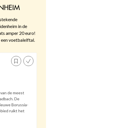
ENHEIM
tstekende
denheim in de
aats amper 20 euro!
een voetbalelftal.
 van de meest
ladbach. De
ieuwe Borussia-
ebied ruikt het